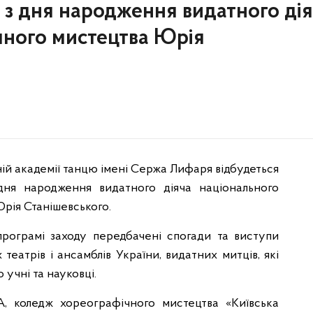
я з дня народження видатного ді
чного мистецтва Юрія
ій академії танцю імені Сержа Лифаря відбудеться
дня народження видатного діяча національного
рія Станішевського.
рограмі заходу передбачені спогади та виступи
 театрів і ансамблів України, видатних митців, які
 учні та науковці.
А, коледж хореографічного мистецтва «Київська