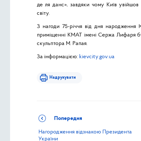
де ля данс», завдяки чому Київ увійшов
світу.
З нагоди 75-річчя від дня народження Ю
приміщенні КМАТ імені Сержа Лифаря бу
скульптора М. Рапая.
За інформацією:
kievcity.gov.ua
Надрукувати
Попередня
Нагородження відзнакою Президента
України