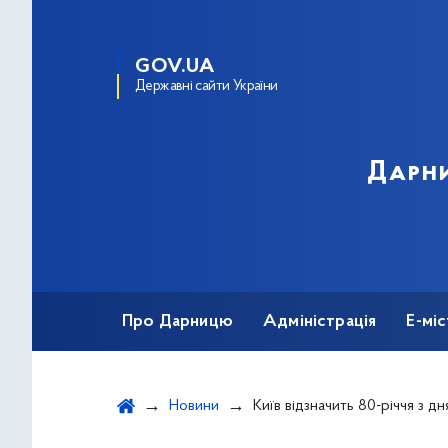
GOV.UA
Державні сайти України
Дарни
Про Дарницю
Адміністрація
Е-мі
Новини
Київ відзначить 80-річчя з дня народження видатного діяча театрально-хорео