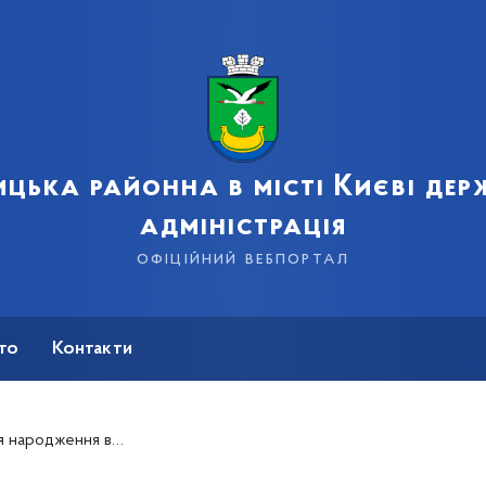
цька районна в місті Києві де
адміністрація
офіційний вебпортал
сто
Контакти
графічного мистецтва Юрія Станішевського