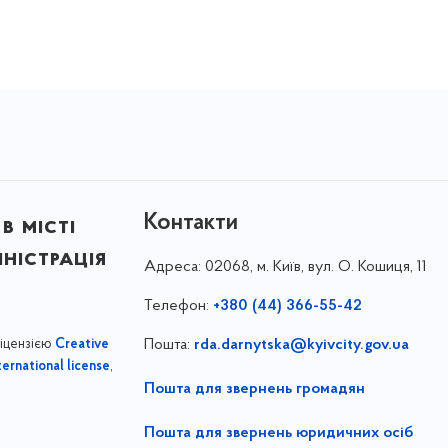
Контакти
в місті
ністрація
Адреса:
02068, м. Київ, вул. О. Кошиця, 11
Телефон:
+380 (44) 366-55-42
ліцензією
Пошта:
rda.darnytska@kyivcity.gov.ua
Creative
,
ernational license
Пошта для звернень громадян
Пошта для звернень юридичних осіб