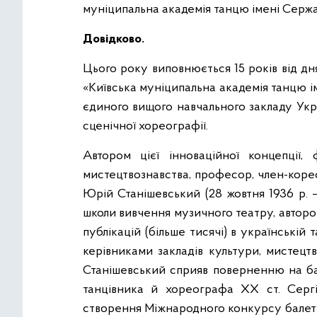
муніципальна академія танцю імені Серж
Довідково.
Цього року виповнюється 15 років від д
«Київська муніципальна академія танцю 
єдиного вищого навчального закладу Укр
сценічної хореографії.
Автором цієї інноваційної концепції,
мистецтвознавства, професор, член-коре
Юрій Станішевський (28 жовтня 1936 р. –
школи вивчення музичного театру, автором
публікацій (більше тисячі) в українській 
керівниками закладів культури, мистецт
Станішевський сприяв поверненню на ба
танцівника й хореографа ХХ ст. Сергі
створення Міжнародного конкурсу балет