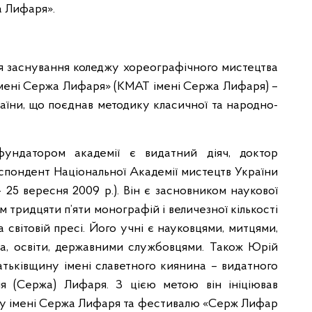
а Лифаря».
ня заснування коледжу хореографічного мистецтва
імені Сержа Лифаря» (КМАТ імені Сержа Лифаря) –
аїни, що поєднав методику класичної та народно-
 фундатором академії є видатний діяч, доктор
спондент Національної Академії мистецтв України
 25 вересня 2009 р.). Він є засновником наукової
 тридцяти п’яти монографій і величезної кількості
та світовій пресі. Його учні є науковцями, митцями,
ва, освіти, державними службовцями. Також Юрій
тьківщину імені славетного киянина – видатного
я (Сержа) Лифаря. З цією метою він ініціював
у імені Сержа Лифаря та фестивалю «Серж Лифар