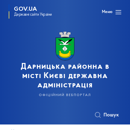
GOV.UA
Меню
Державні сайти України
Дарницька районна в
місті Києві державна
адміністрація
офіційний вебпортал
Пошук