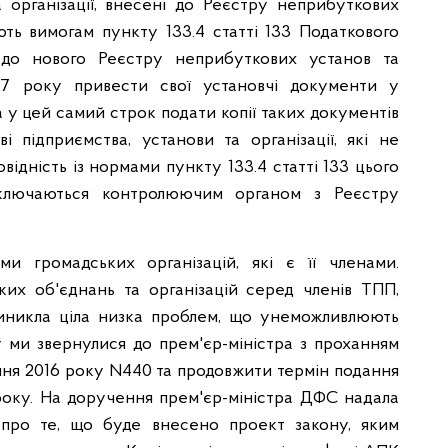
 організації, внесені до Реєстру неприбуткових
ають вимогам пункту 133.4 статті 133 Податкового
 до нового Реєстру неприбуткових установ та
017 року привести свої установчі документи у
а у цей самий строк подати копії таких документів
 підприємства, установи та організації, які не
відність із нормами пункту 133.4 статті 133 цього
иключаються контролюючим органом з Реєстру
и громадських організацій, які є її членами.
ких об'єднань та організацій серед членів ТПП,
 виникла ціла низка проблем, що унеможливлюють
 ми звернулися до прем'єр-міністра з проханням
ипня 2016 року N440 та продовжити термін подання
року. На доручення прем'єр-міністра ДФС надала
я про те, що буде внесено проект закону, яким