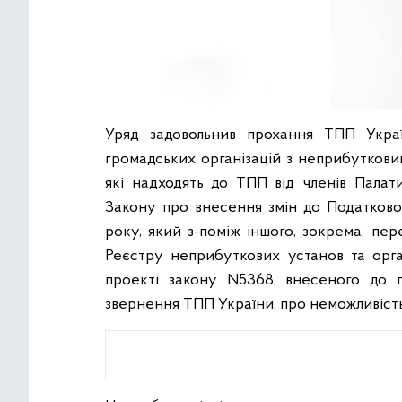
Уряд задовольнив прохання ТПП Украї
громадських організацій з неприбутковим
які надходять до ТПП від членів Пала
Закону про внесення змін до Податково
року, який з-поміж іншого, зокрема, п
Реєстру неприбуткових установ та орган
проекті закону N5368, внесеного до п
звернення ТПП України, про неможливість