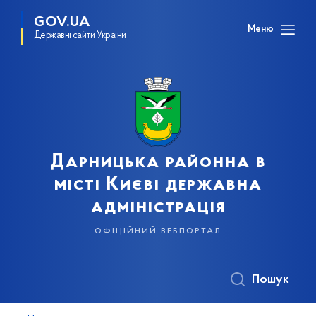
GOV.UA
Меню
Державні сайти України
Дарницька районна в
місті Києві державна
адміністрація
офіційний вебпортал
Пошук