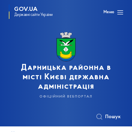
GOV.UA
Меню
Державні сайти України
Дарницька районна в
місті Києві державна
адміністрація
офіційний вебпортал
Пошук