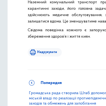
Наземний комунальний транспорт пр
карантинні заходи, його головна зада
здійснюють медичне обслуговування, ж
залишатися вдома. Це зменшуватиме нава
Свідома поведінка кожного є запоруко
збереження здоров’я і життя киян.
Надрукувати
Попередня
Громадська рада створила Штаб допомо
міській владі по реалізації протиепідеміч
заходів та обмежень для запобігання