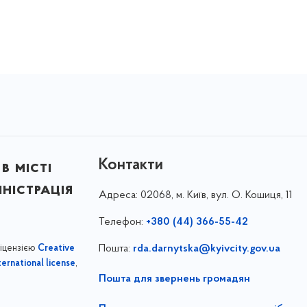
Контакти
в місті
ністрація
Адреса:
02068, м. Київ, вул. О. Кошиця, 11
Телефон:
+380 (44) 366-55-42
ліцензією
Пошта:
rda.darnytska@kyivcity.gov.ua
Creative
,
ernational license
Пошта для звернень громадян