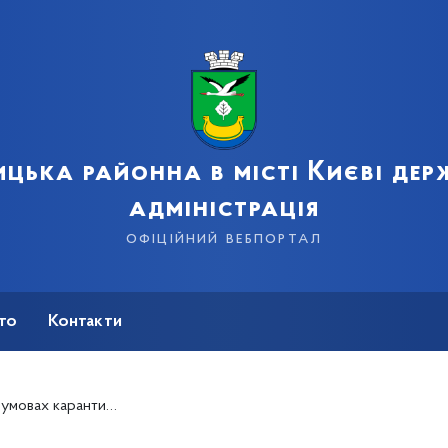
цька районна в місті Києві де
адміністрація
офіційний вебпортал
сто
Контакти
 карантину тривають