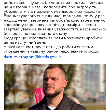
роботи сповіщувачів, бо через них прокидалися, але
це й є головна мета - попередити про загрозу та
убезпечити від можливих невідворотних наслідків.
Рівень звукового сигналу має нормативи, тому у разі
надходження звернень, ми обовʼязково забезпечимо
відповідну перевірку і необхідні заміри та все ж
звертаю увагу на питання уважності та максимальної
безпеки в період воєнного стану.
Іноді краще недоспати та мати можливість зробити
це на наступний день.
У разі наявності зауважень до роботи системи
оповіщення в нашому районі надсилайте їх сюди:
darn_zverngrom@kmda.gov.ua
.