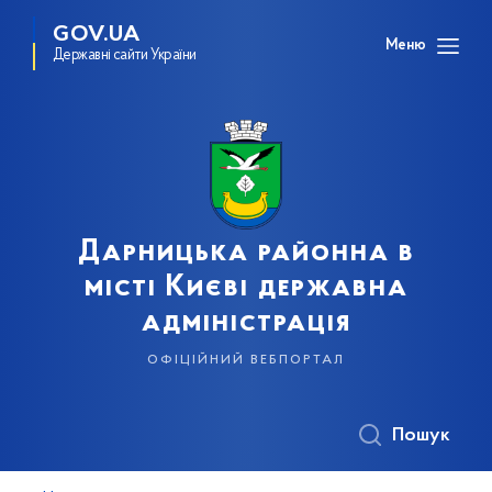
GOV.UA
Меню
Державні сайти України
Дарницька районна в
місті Києві державна
адміністрація
офіційний вебпортал
Пошук