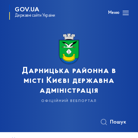
GOV.UA
Меню
Державні сайти України
Дарницька районна в
місті Києві державна
адміністрація
офіційний вебпортал
Пошук