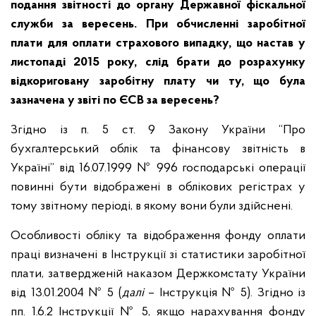
подання звітності до органу Державної фіскальної
служби за вересень. При обчисленні заробітної
плати для оплати страхового випадку, що настав у
листопаді 2015 року, слід брати до розрахунку
відкориговану заробітну плату чи ту, що була
зазначена у звіті по ЄСВ за вересень?
Згідно із п. 5 ст. 9 Закону України “Про
бухгалтерський облік та фінансову звітність в
Україні” від 16.07.1999 № 996 господарські операції
повинні бути відображені в облікових регістрах у
тому звітному періоді, в якому вони були здійснені.
Особливості обліку та відображення фонду оплати
праці визначені в Інструкції зі статистики заробітної
плати, затвердженій наказом Держкомстату України
від 13.01.2004 № 5 (
далі
– Інструкція № 5). Згідно із
пп. 1.6.2 Інструкції № 5, якщо нарахування фонду