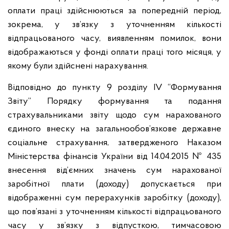
оплати праці здійснюються за попередній період,
зокрема, у зв’язку з уточненням кількості
відпрацьованого часу, виявленням помилок, вони
відображаються у фонді оплати праці того місяця, у
якому були здійснені нарахування.
Відповідно до пункту 9 розділу IV “Формування
Звіту” Порядку формування та подання
страхувальниками звіту щодо сум нарахованого
єдиного внеску на загальнообов’язкове державне
соціальне страхування, затвердженого Наказом
Міністерства фінансів України від 14.04.2015 № 435
внесення від’ємних значень сум нарахованої
заробітної плати (доходу) допускається при
відображенні сум перерахунків заробітку (доходу),
що пов’язані з уточненням кількості відпрацьованого
часу у зв’язку з відпусткою, тимчасовою