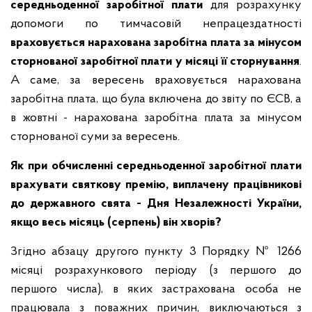
середньоденної заробітної плати
для розрахунку
допомоги по тимчасовій непрацездатності
враховується нарахована заробітна плата за мінусом
сторнованої заробітної плати у місяці її сторнування
.
А саме, за вересень враховується нарахована
заробітна плата, що була включена до звіту по ЄСВ, а
в жовтні - нарахована заробітна плата за мінусом
сторнованої суми за вересень.
Як при обчисленні середньоденної заробітної плати
врахувати святкову премію, виплачену працівникові
до державного свята - Дня Незалежності України,
якщо весь місяць (серпень) він хворів?
Згідно абзацу другого пункту 3 Порядку № 1266
місяці розрахункового періоду (з першого до
першого числа), в яких застрахована особа не
працювала з поважних причин, виключаються з