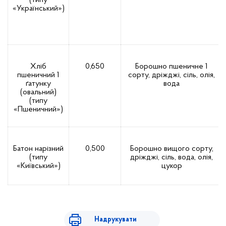
(типу
«Український»)
Хліб
0,650
Борошно пшеничне 1
пшеничний 1
сорту, дріжджі, сіль, олія,
ґатунку
вода
(овальний)
(типу
«Пшеничний»)
Батон нарізний
0,500
Борошно вищого сорту,
(типу
дріжджі, сіль, вода, олія,
«Київський»)
цукор
Надрукувати