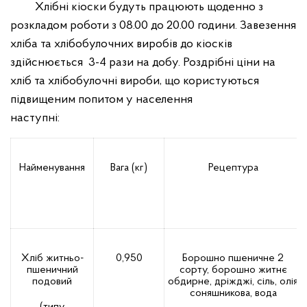
Хлібні кіоски будуть працюють щоденно з
розкладом роботи з 08.00 до 20.00 години. Завезення
хліба та хлібобулочних виробів до кіосків
здійснюється 3-4 рази на добу. Роздрібні ціни на
хліб та хлібобулочні вироби, що користуються
підвищеним попитом у населення
наступні:
Найменування
Вага (кг)
Рецептура
Хліб житньо-
0,950
Борошно пшеничне 2
пшеничний
сорту, борошно житнє
подовий
обдирне, дріжджі, сіль, олія
соняшникова, вода