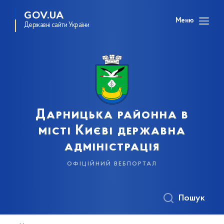
GOV.UA
Меню
Державні сайти України
Дарницька районна в
місті Києві державна
адміністрація
офіційний вебпортал
Пошук