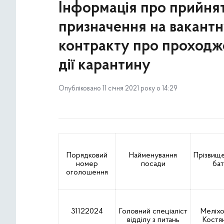
Інформація про прийнят
призначення на вакант
контракту про проходж
дії карантину
Опубліковано 11 січня 2021 року о 14:29
Порядковий
Найменування
Прізвище,
номер
посади
бат
оголошення
31122024
Головний спеціаліст
Меліхо
відділу з питань
Костя