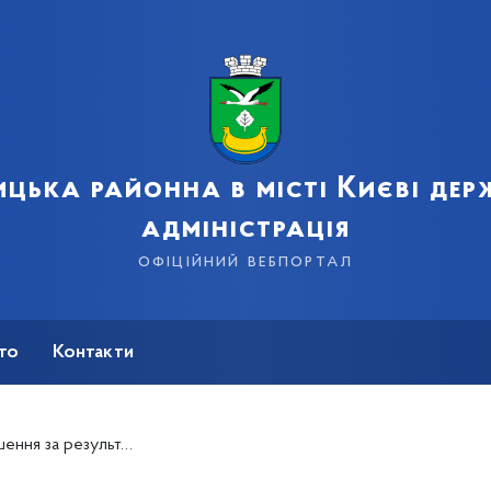
цька районна в місті Києві де
адміністрація
офіційний вебпортал
сто
Контакти
ракту про проходження державної служби на період дії карантину