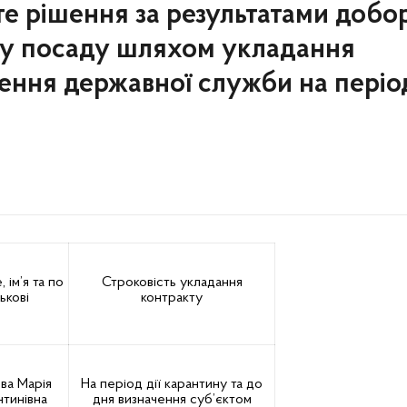
е рішення за результатами добор
ну посаду шляхом укладання
ення державної служби на періо
 ім’я та по
Строковість укладання
ькові
контракту
ва Марія
На період дії карантину та до
нтинівна
дня визначення суб’єктом