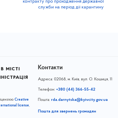
контракту про проходження державної
служби на період дії карантину
Контакти
в місті
ністрація
Адреса:
02068, м. Київ, вул. О. Кошиця, 11
Телефон:
+380 (44) 366-55-42
ліцензією
Пошта:
rda.darnytska@kyivcity.gov.ua
Creative
,
ernational license
Пошта для звернень громадян