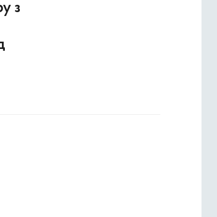
у з
д