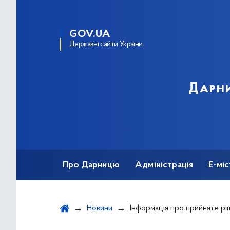
GOV.UA
Державні сайти України
Дарни
Про Дарницю
Адміністрація
Е-мі
Новини
Інформація про прийняте рішення за результатами добору з призначення на вакантну посаду шляхом укладання конт