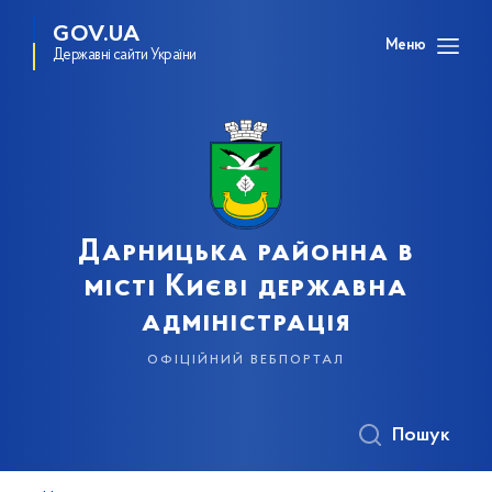
GOV.UA
Меню
Державні сайти України
Дарницька районна в
місті Києві державна
адміністрація
офіційний вебпортал
Пошук