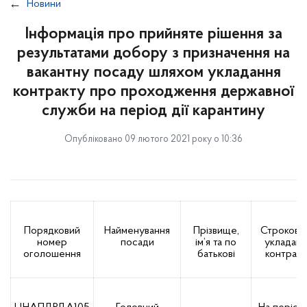
Новини
Інформація про прийняте рішення за
результатами добору з призначення на
вакантну посаду шляхом укладання
контракту про проходження державної
служби на період дії карантину
Опубліковано 09 лютого 2021 року о 10:36
Порядковий
Найменування
Прізвище,
Строковіс
номер
посади
ім’я та по
укладанн
оголошення
батькові
контракт