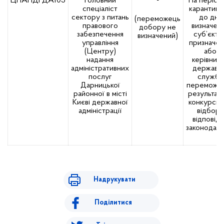
ЦНАПДРДА105
Головний
-
На період 
спеціаліст
карантину
сектору з питань
до дня
(переможець
правового
визначен
добору не
забезпечення
суб’єкто
визначений)
управління
призначен
(Центру)
або
надання
керівник
адміністративних
державн
послуг
служби
Дарницької
переможця
районної в місті
результат
Києві державної
конкурсн
адміністрації
відбору
відповід
законодавс
Надрукувати
Поділитися