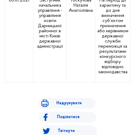
06.01.2021
Заступник
Тоскучова
На період дії
начальника
Наталія
карантину та
управління -
Анатоліївна
до дня
управління
визначення
освіти
суб’єктом
Дарницької
призначення
районної в
або керівником
місті Києві
державної
державної
служби
адміністрації
переможця за
результатами
конкурсного
відбору
відповідно
законодавства
Надрукувати
Поділитися
Твітнути