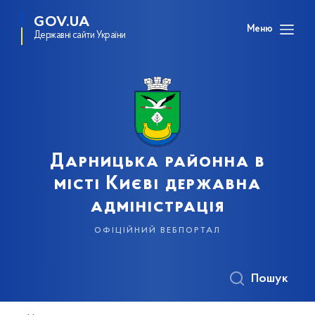
GOV.UA
Меню
Державні сайти України
Дарницька районна в
місті Києві державна
адміністрація
офіційний вебпортал
Пошук