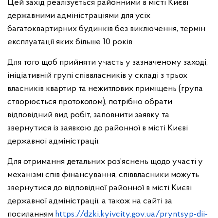
Цей захід реалізується районними в місті Києві
державними адміністраціями для усіх
багатоквартирних будинків без виключення, термін
експлуатації яких більше 10 років.
Для того щоб прийняти участь у зазначеному заході,
ініціативній групі співвласників у складі з трьох
власників квартир та нежитлових приміщень (група
створюється протоколом), потрібно обрати
відповідний вид робіт, заповнити заявку та
звернутися із заявкою до районної в місті Києві
державної адміністрації.
Для отримання детальних роз’яснень щодо участі у
механізмі спів фінансування, співвласники можуть
звернутися до відповідної районної в місті Києві
державної адміністрації, а також на сайті за
посиланням
https://dzki.kyivcity.gov.ua/pryntsyp-dii-