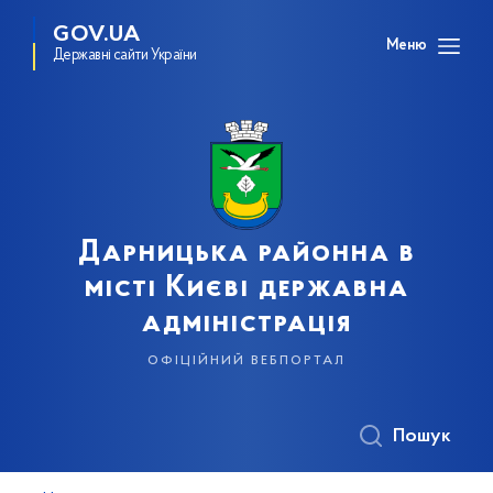
GOV.UA
Меню
Державні сайти України
Дарницька районна в
місті Києві державна
адміністрація
офіційний вебпортал
Пошук