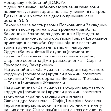
меморіалу «Небесний ДОЗОР».
У день повномасштабного вторгнення саме вони
першими зустріли ворога, не відступивши ні на крок.
Деякі з них із честю та гідністю прийняли свій
останній бій.
Також мали за честь разом з Полковником Закладним
вручити посмертні нагороди родинам загиблих
Захисників. Зокрема, за дорученням Президента
України та виконуючого обов’язки Голови Державної
прикордонної служби України, рідним полеглих
воїнів вручено державні та відомчі нагороди.
Орден «За мужність» ІІІ ступеня (посмертно)
вручили батькові полеглого захисника України,
старшого сержанта Дмитра Захарченка — Сергію
Григоровичу Захарченку.
Нагрудний знак «За мужність в охороні державного
кордону» (посмертно) вручили дружині полеглого
захисника України, сержанта Вячеслава Желяскова
— Тетяні Миколаївні Желясковій.
Нагрудний знак «За мужність в охороні державного
кордону» (посмертно) вручили дружині полеглого
захисника України, старшого лейтенанта
Олександра Вусатюка — Софії Дмитрівні Вусатюк.
Герої не вмирають, доки пам’ять про них житиме у
наших серцях. Світла пам'ять і шана кожному воїну.