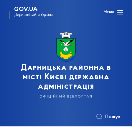
GOV.UA
Меню
Державні сайти України
Дарницька районна в
місті Києві державна
адміністрація
офіційний вебпортал
Пошук