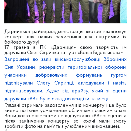
Дарницька райдержадміністрація вкотре влаштовує
концерт для наших захисників для підтримки їх
бойового духу!
17 травня в ПК «Дарниця» свою творчість їм
дарували Олег Скрипка та гурт «Воплі Відоплясова»
Запрошені до зали військовослужбовці Збройних
Сил України, резервісти територіальної оборони,
учасники добровольчих формувань гуртом
підспівували Олегу Скрипці, аплодували і навіть
підтанцьовували. Адже від драйву, який зі сцени
дарували «ВВ», було складно всидіти на місці.
Глядачі отримали задоволення від концерту і це було
видно по їхнім усміхненим обличчям і сяючим очам.
Вони довго оплесками не відпускали «ВВ» зі сцени, а
після закінчення концерту всі охочі мали змогу
зробити фото на пам’ять з улюбленим виконавцем.