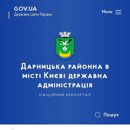
GOV.UA
Меню
Державні сайти України
Дарницька районна в
місті Києві державна
адміністрація
офіційний вебпортал
Пошук