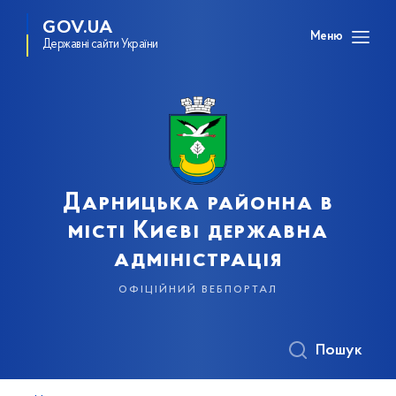
GOV.UA
Меню
Державні сайти України
Дарницька районна в
місті Києві державна
адміністрація
офіційний вебпортал
Пошук