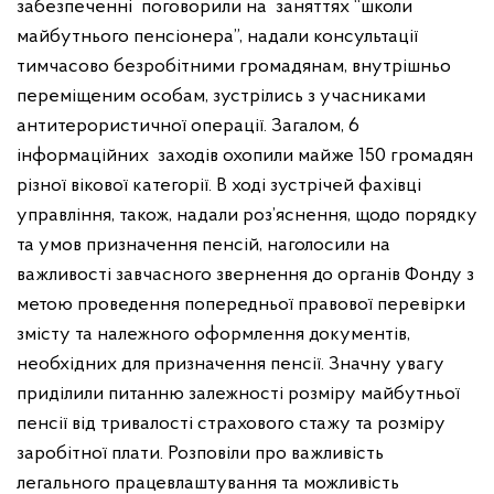
забезпеченні поговорили на заняттях “школи
майбутнього пенсіонера”, надали консультації
тимчасово безробітними громадянам, внутрішньо
переміщеним особам, зустрілись з учасниками
антитерористичної операції. Загалом, 6
інформаційних заходів охопили майже 150 громадян
різної вікової категорії. В ході зустрічей фахівці
управління, також, надали роз’яснення, щодо порядку
та умов призначення пенсій, наголосили на
важливості завчасного звернення до органів Фонду з
метою проведення попередньої правової перевірки
змісту та належного оформлення документів,
необхідних для призначення пенсії. Значну увагу
приділили питанню залежності розміру майбутньої
пенсії від тривалості страхового стажу та розміру
заробітної плати. Розповіли про важливість
легального працевлаштування та можливість