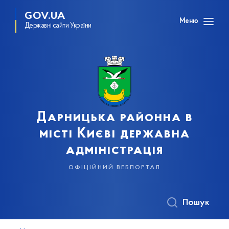
GOV.UA
Меню
Державні сайти України
Дарницька районна в
місті Києві державна
адміністрація
офіційний вебпортал
Пошук