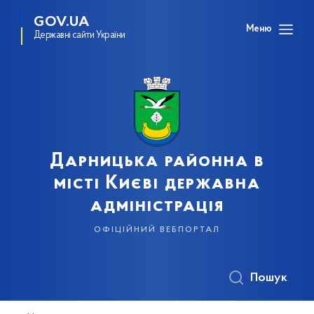
GOV.UA
Меню
Державні сайти України
Дарницька районна в
місті Києві державна
адміністрація
офіційний вебпортал
Пошук