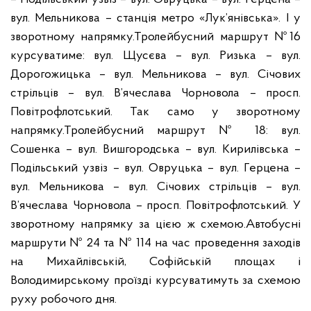
вул. Мельникова – станція метро «Лук’янівська». І у
зворотному напрямку.
Тролейбусний маршрут №16
курсуватиме: вул. Щусєва – вул. Ризька – вул.
Дорогожицька – вул. Мельникова – вул. Січових
стрільців – вул. В’ячеслава Чорновола – просп.
Повітрофлотський. Так само у зворотному
напрямку.
Тролейбусний маршрут № 18: вул.
Сошенка – вул. Вишгородська – вул. Кирилівська –
Подільський узвіз – вул. Овруцька – вул. Герцена –
вул. Мельникова – вул. Січових стрільців – вул.
В’ячеслава Чорновола – просп. Повітрофлотський. У
зворотному напрямку за цією ж схемою.
Автобусні
маршрути № 24 та № 114 на час проведення заходів
на Михайлівській, Софійській площах і
Володимирському проїзді курсуватимуть за схемою
руху робочого дня.