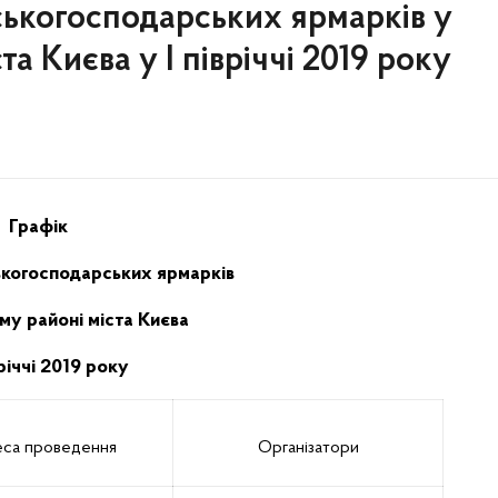
ськогосподарських ярмарків у
а Києва у І півріччі 2019 року
Графік
ькогосподарських ярмарків
у районі міста Києва
вріччі 2019 року
са проведення
Організатори