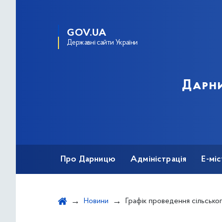
GOV.UA
Державні сайти України
Дарни
Про Дарницю
Адміністрація
Е-мі
Новини
Графік проведення сільськогосподарських ярмарків у Дарницькому рай