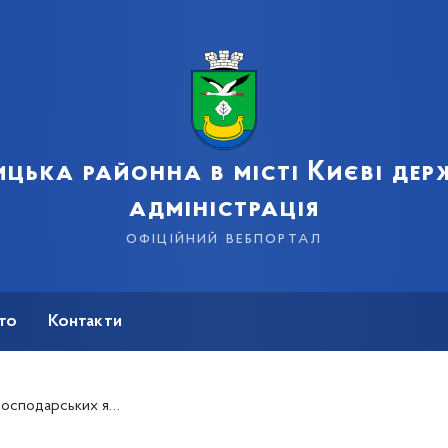
цька районна в місті Києві де
адміністрація
офіційний вебпортал
сто
Контакти
оні міста Києва у І півріччі 2019 року