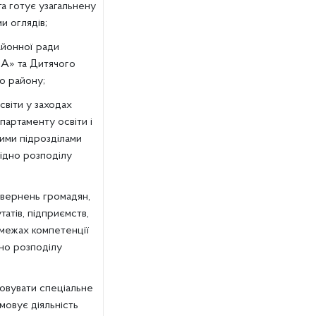
та готує узагальнену
и оглядів;
айонної ради
ЛА» та Дитячого
о району;
світи у заходах
партаменту освіти і
шими підрозділами
гідно розподілу
звернень громадян,
татів, підприємств,
у межах компетенції
дно розподілу
совувати спеціальне
мовує діяльність