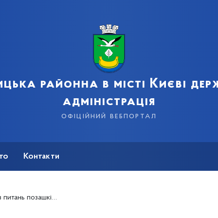
цька районна в місті Києві де
адміністрація
офіційний вебпортал
сто
Контакти
в місті Києві державної адміністрації, категорія «В»