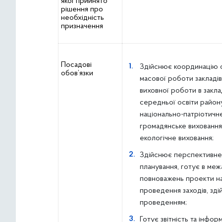
якої прийнято
рішення про
необхідність
призначення
Посадові
Здійснює координацію о
обов’язки
масової роботи закладів
виховної роботи в закла
середньої освіти району
національно-патріотичне
громадянське виховання,
екологічне виховання;
Здійснює перспективне
планування, готує в меж
повноважень проекти на
проведення заходів, зді
проведенням;
Готує звітність та інформ