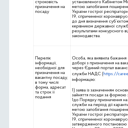
строковість
установленого Кабінетом Мін
призначення на
метою запобігання поширенн
посаду
України гострої респіратор
19, спричиненої коронавіру
до дня визначення суб’єкто
керівником державної служ
результатами конкурсного в
законодавства.
Перелік
Особа, яка виявила бажання 
інформації,
доборі з призначення на вак
необхідної для
через Єдиний портал ваканс
призначення на
служби НАДС (
https://care
вакантну посаду,
інформацію:
в тому числі
форма, адресат
1) заява із зазначенням осно
та строк її
зайняття посади за формою 
подання
1до Порядку призначення на
служби на період дії карант
метою запобігання поширенн
України гострої респіратор
19, спричиненої коронавіру
затвердженого постановою К