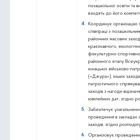
позашкільної освіти та 
входять до його компете
Координує організацію 
співпраці з позашкільни
районних масових заход
краєзнавчого, екологічн
фізкультурно-спортивно
районного етапу Всеукр
юнацької військово-патр
(«Джура»), інших заході
патріотичного спрямува
заходів з нагоди відзна
ювілейних дат, згідно ро
Забезпечує узагальненн
проведення в закладах 
заходів, згідно розподілу
Організовує проведення