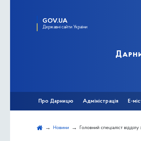
GOV.UA
Державні сайти України
Дарни
Про Дарницю
Адміністрація
Е-мі
Новини
Головний спеціаліст відділу з питань позашкільної освіти управління освіти Дарницької районної 