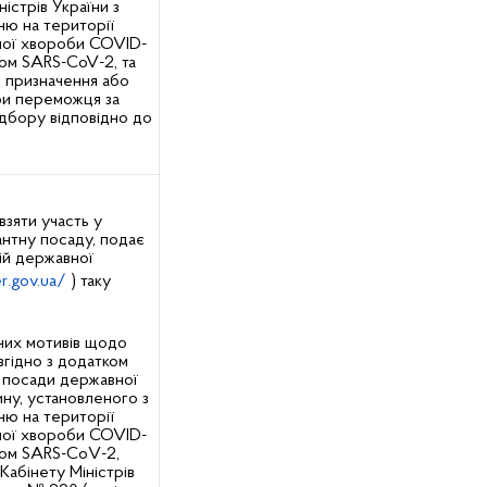
істрів України з
ю на території
ної хвороби COVID-
сом SARS-CoV-2, та
м призначення або
би переможця за
ідбору відповідно до
взяти участь у
антну посаду, подає
ій державної
er.gov.ua/
) таку
вних мотивів щодо
згідно з додатком
 посади державної
ину, установленого з
ю на території
ної хвороби COVID-
сом SARS-CоV-2,
абінету Міністрів