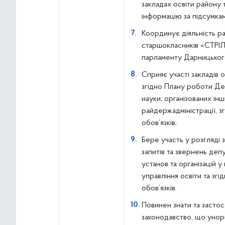
закладах освіти району 
інформацію за підсумкам
Координує діяльність р
старшокласників «СТРІ
парламенту Дарницьког
Сприяє участі закладів о
згідно Плану роботи Де
науки; організованих ін
райдержадміністрації, з
обов’язків;
Бере участь у розгляді 
запитів та звернень депу
установ та організацій 
управління освіти та згі
обов’язків.
Повинен знати та засто
законодавство, що унор