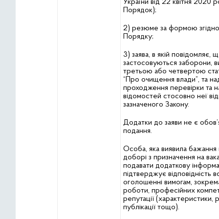
України від 22 квітня 2020 
Порядок);
2) резюме за формою згідно
Порядку;
3) заява, в якій повідомляє, 
застосовуються заборони, в
третьою або четвертою стат
“Про очищення влади”, та на
проходження перевірки та 
відомостей стосовно неї ві
зазначеного Закону.
Додатки до заяви не є обов’
подання.
Особа, яка виявила бажання 
доборі з призначення на вак
подавати додаткову інформа
підтверджує відповідність в
оголошенні вимогам, зокрем
роботи, професійних компе
репутації (характеристики, р
публікації тощо).