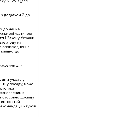
року № 290 (далі –
 з додатком 2 до
що до неї не
изначені частиною
ті 1 Закону України
дає згоду на
на оприлюднення
дповідно до
язковими для
взяти участь у
антну посаду, може
цію, яка
становленим в
а стосовно досвіду
тентностей,
екомендації, наукові