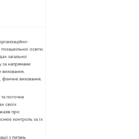
рганізаційно-
 позашкільної освіти;
дах загальної
 за напрямами:
 виховання,
 фізичне виховання,
 та поточне
ах своїх
казів про
йснює контроль за їх
ації з питань