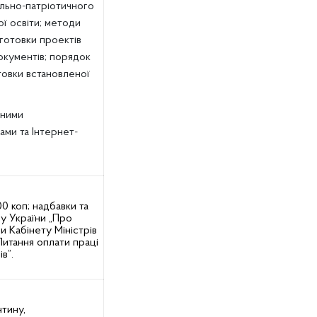
ально-патріотичного
ої освіти; методи
готовки проектів
кументів; порядок
товки встановленої
сними
ми та Інтернет-
0 коп; надбавки та
ну України „Про
 Кабінету Міністрів
„Питання оплати праці
в”.
нтину,