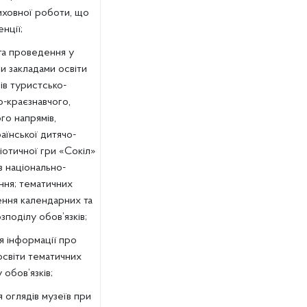
виховної роботи, що
нції;
та проведення у
ми закладами освіти
ів туристсько-
о-краєзнавчого,
го напрямів,
аїнської дитячо-
іотичної гри «Сокіл»
в національно-
ння; тематичних
чення календарних та
зподілу обов’язків;
я інформації про
освіти тематичних
 обов’язків;
 оглядів музеїв при