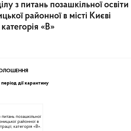
ілу з питань позашкільної освіти
цької районної в місті Києві
 категорія «В»
ОЛОШЕННЯ
 період дії карантину
з питань позашкільної
рницької районної в
трації, категорія «В».