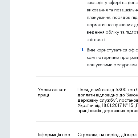
закладів у сфері націон
виховання та позашкільн
планування; порядок під
нормативно-правових до
ведення обліку та підго
звітності;
Вміє користуватися офі
комп’ютерними програма
пошуковими ресурсами.
Умови оплати
Посадовий оклад 5300 грн 0
праці
доплати відповідно до Зако
державну службу”, постанови
України від 18.01.2017 № 15 
працівників державних органі
Інформація про
Строкова, на період дії кара