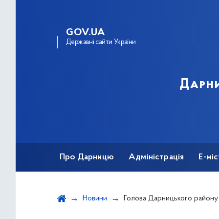
GOV.UA
Державні сайти України
Дарни
Про Дарницю
Адміністрація
Е-мі
Новини
Голова Дарницького району відвідав з робочим візитом Центр соціально-психологічної реабіліт