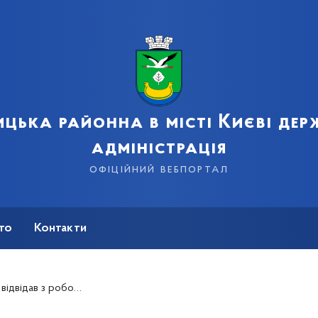
цька районна в місті Києві де
адміністрація
офіційний вебпортал
сто
Контакти
ації дітей та молоді з функціональними обмеженнями