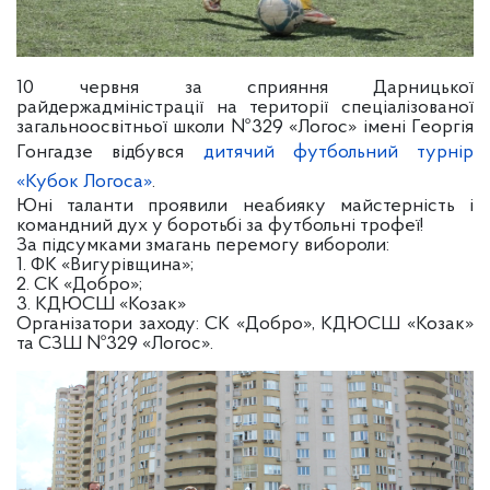
10 червня за сприяння Дарницької
райдержадміністрації на території спеціалізованої
загальноосвітньої школи №329 «Логос» імені Георгія
Гонгадзе відбувся
дитячий футбольний турнір
«Кубок Логоса»
.
Юні таланти проявили неабияку майстерність і
командний дух у боротьбі за футбольні трофеї!
За підсумками змагань перемогу вибороли:
1. ФК «Вигурівщина»;
2. СК «Добро»;
3. КДЮСШ «Козак»
Організатори заходу: СК «Добро», КДЮСШ «Козак»
та СЗШ №329 «Логос».