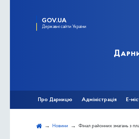
GOV.UA
Державні сайти України
Дарни
Про Дарницю
Адміністрація
Е-мі
Новини
Фінал районних змагань з плавання серед дітей старшого дошкільного віку дошкільних навчальних закладі