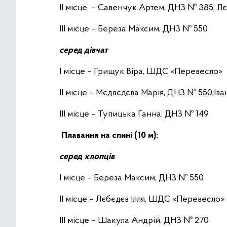
ІІ місце – Савенчук Артем, ДНЗ № 385; Л
ІІІ місце – Береза Максим, ДНЗ № 550
серед дівчат
І місце – Грищук Віра, ШДС «Перевесло»
ІІ місце – Мєдвєдєва Марія, ДНЗ № 550;Ів
ІІІ місце – Тупицька Ганна, ДНЗ № 149
Плавання на спині (10 м):
серед хлопців
І місце – Береза Максим, ДНЗ № 550
ІІ місце – Лєбєдєв Ілля, ШДС «Перевесло»
ІІІ місце – Шакула Андрій, ДНЗ № 270