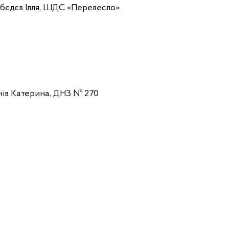
єбєдєв Ілля, ШДС «Перевесло»
анів Катерина, ДНЗ № 270