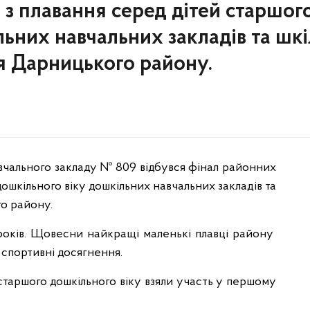
 з плавання серед дітей старшог
льних навчальних закладів та шкі
ня Дарницького району.
навчального закладу № 809 відбувся фінал районних
дошкільного віку дошкільних навчальних закладів та
го району.
років. Щовесни найкращі маленькі плавці району
спортивні досягнення.
 старшого дошкільного віку взяли участь у першому