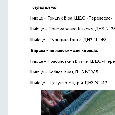
серед дівчат
І місце – Грищук Віра, ШДС «Перевесло»
ІІ місце – Пономаренко Максим, ДНЗ № 3
ІІІ місце – Тупицька Ганна, ДНЗ № 149
Вправа «поплавок» - для хлопців:
І місце – Красовський Віталій, ШДС «Пер
ІІ місце – Коблов Ігнат, ДНЗ № 385
ІІІ місце – Целуйко Андрій, ДНЗ № 149