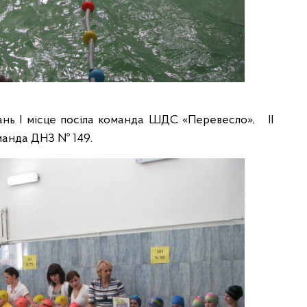
нь І місце посіла команда ШДС «Перевесло», ІІ
оманда ДНЗ № 149.