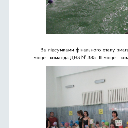
За підсумками фінального етапу змага
місце - команда ДНЗ № 385, ІІІ місце – к