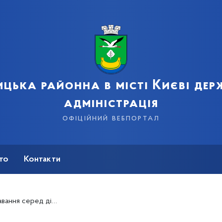
цька районна в місті Києві де
адміністрація
офіційний вебпортал
сто
Контакти
в та шкіл дитячих садків І ступеня Дарницького району.