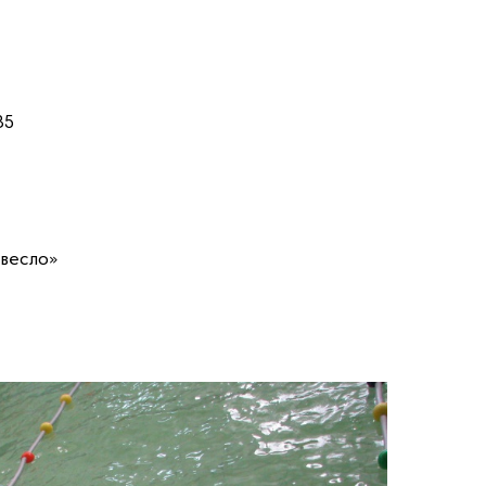
85
евесло»