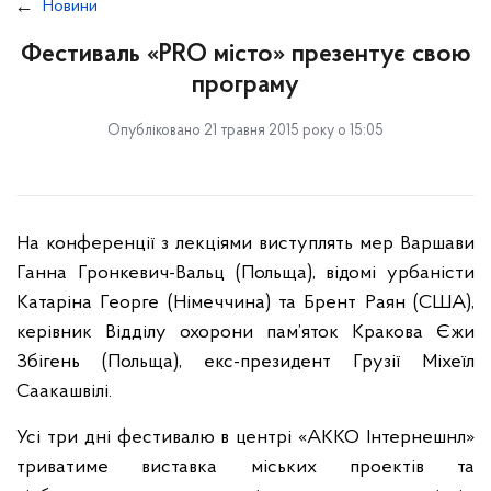
Новини
Фестиваль «PRO місто» презентує свою
програму
Опубліковано 21 травня 2015 року о 15:05
На конференції з лекціями виступлять мер Варшави
Ганна Гронкевич-Вальц (Польща), відомі урбаністи
Катаріна Георге (Німеччина) та Брент Раян (США),
керівник Відділу охорони пам’яток Кракова Єжи
Збігень (Польща), екс-президент Грузії Міхеїл
Саакашвілі.
Усі три дні фестивалю в центрі «АККО Інтернешнл»
триватиме виставка міських проектів та