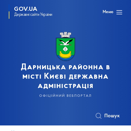
GOV.UA
Меню
Державні сайти України
Дарницька районна в
місті Києві державна
адміністрація
офіційний вебпортал
Пошук