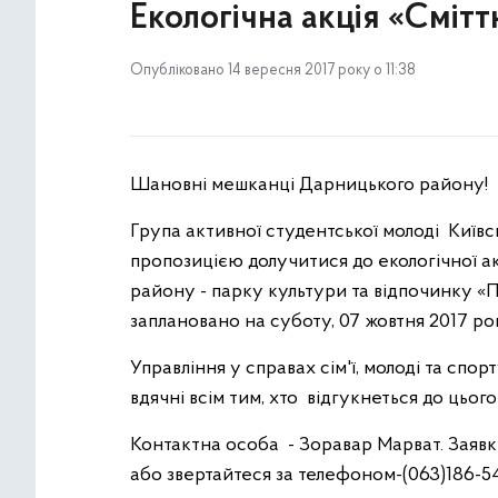
Екологічна акція «Смітт
Опубліковано 14 вересня 2017 року о 11:38
Шановні мешканці Дарницького району!
Група активної студентської молоді Київс
пропозицією долучитися до екологічної а
району - парку культури та відпочинку «П
заплановано на суботу, 07 жовтня 2017 ро
Управління у справах сім'ї, молоді та спор
вдячні всім тим, хто відгукнеться до цьог
Контактна особа - Зоравар Марват. Заявк
або звертайтеся за телефоном-(063)186-54-7