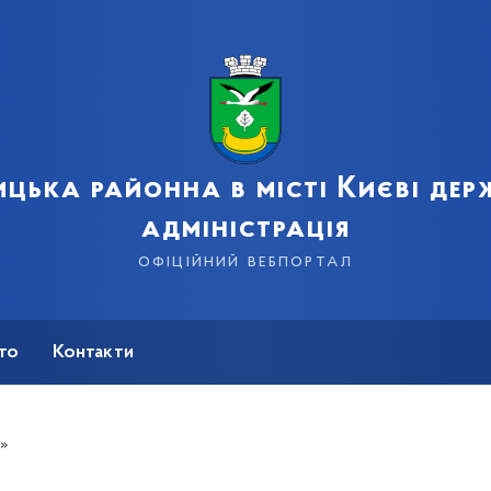
цька районна в місті Києві де
адміністрація
офіційний вебпортал
сто
Контакти
!»