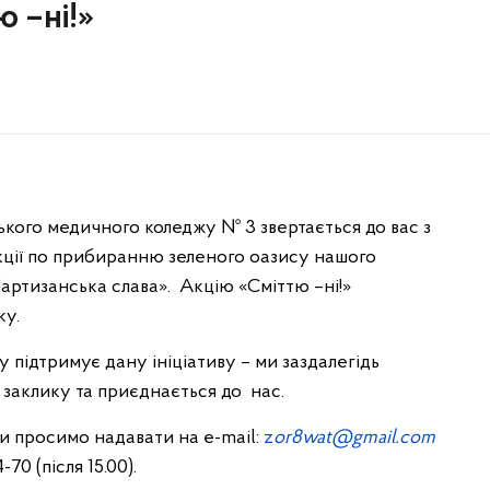
ю –ні!»
ького медичного коледжу № 3 звертається до вас з
кції по прибиранню зеленого оазису нашого
артизанська слава». Акцію «Сміттю –ні!»
ку.
ту підтримує дану ініціативу – ми заздалегідь
о заклику та приєднається до нас.
и просимо надавати на e-mail:
z
or8wat@gmail.com
0 (після 15.00).