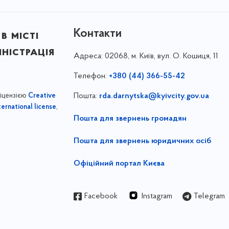
Контакти
в місті
ністрація
Адреса:
02068, м. Київ, вул. О. Кошиця, 11
Телефон:
+380 (44) 366-55-42
ліцензією
Пошта:
rda.darnytska@kyivcity.gov.ua
Creative
,
ernational license
Пошта для звернень громадян
Пошта для звернень юридичних осіб
Офіційний портал Києва
Facebook
Instagram
Telegram