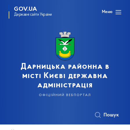
GOV.UA
Меню
Державні сайти України
Дарницька районна в
місті Києві державна
адміністрація
офіційний вебпортал
Пошук