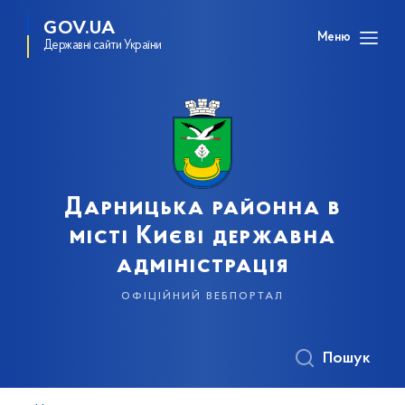
GOV.UA
Меню
Державні сайти України
Дарницька районна в
місті Києві державна
адміністрація
офіційний вебпортал
Пошук