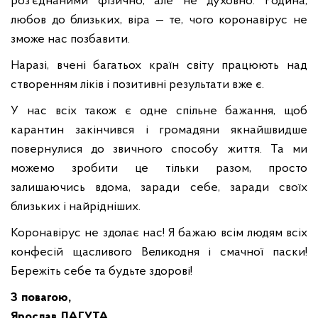
роз’єднаними фізично, але не духовно. Родина,
любов до близьких, віра — те, чого коронавірус не
зможе нас позбавити.
Наразі, вчені багатьох країн світу працюють над
створенням ліків і позитивні результати вже є.
У нас всіх також є одне спільне бажання, щоб
карантин закінчився і громадяни якнайшвидше
повернулися до звичного способу життя. Та ми
можемо зробити це тільки разом, просто
залишаючись вдома, заради себе, заради своїх
близьких і найрідніших.
Коронавірус не здолає нас! Я бажаю всім людям всіх
конфесій щасливого Великодня і смачної паски!
Бережіть себе та будьте здорові!
З повагою,
Ярослав ЛАГУТА