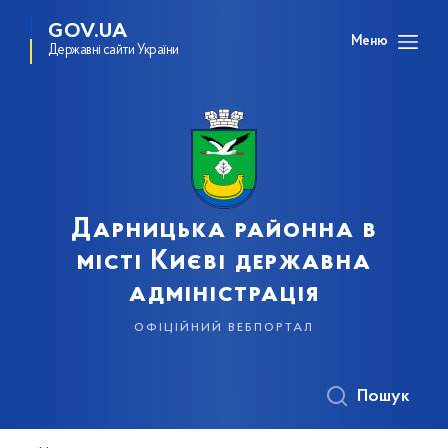
GOV.UA
Меню
Державні сайти України
Дарницька районна в
місті Києві державна
адміністрація
офіційний вебпортал
Пошук