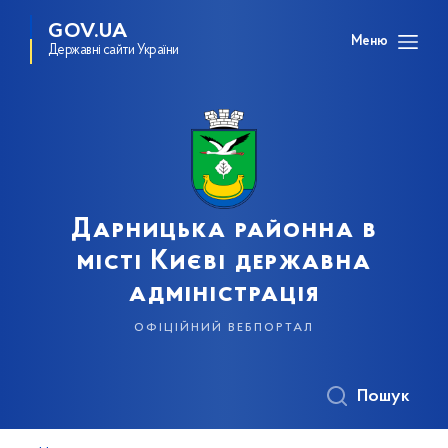
GOV.UA
Меню
Державні сайти України
Дарницька районна в
місті Києві державна
адміністрація
офіційний вебпортал
Пошук