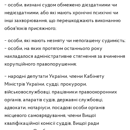
− особи, визнані судом обмежено дієздатними чи
недієздатними, або які мають хронічні психічні чи
інші захворювання, що перешкоджають виконанню
обов'язків присяжного;
− особи, які мають незняту чи непогашену судимість;
− особи, на яких протягом останнього року
накладалося адміністративне стягнення за вчинення
корупційного правопорушення;
− народні депутати України, члени Кабінету
Міністрів України, судді, прокурори,
військовослужбовці, працівники правоохоронних
органів, апаратів судів, державні службовці,
адвокати, нотаріуси, посадові особи органів
місцевого самоврядування, члени Вищої
кваліфікаційної комісії суддів, Вищої ради