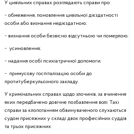
У цивільних справах розглядають справи про:
− обмеження, поновлення цивільної дієздатності
особи або визнання недієздатною;
− визнання особи безвісно відсутньою чи померлою;
− усиновлення;
− надання особі психіатричної допомоги;
− примусову госпіталізацію особи до
протитуберкульозного закладу.
У кримінальних справах щодо злочинів, за вчинення
яких передбачено довічне позбавлення волі. Такі
справи за клопотанням обвинуваченого слухаються
судом присяжних у складі двох професійних суддів
та трьох присяжних.