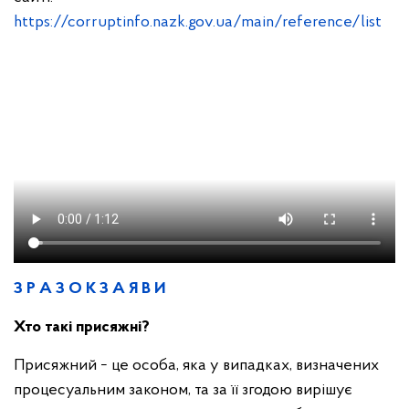
https://corruptinfo.nazk.gov.ua/main/reference/list
З Р А З О К З А Я В И
Хто такі присяжні?
Присяжний − це особа, яка у випадках, визначених
процесуальним законом, та за її згодою вирішує