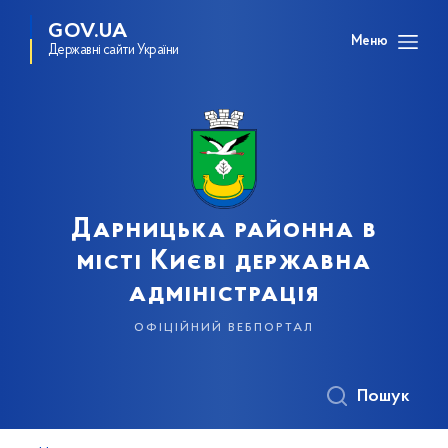
GOV.UA
Меню
Державні сайти України
Дарницька районна в
місті Києві державна
адміністрація
офіційний вебпортал
Пошук