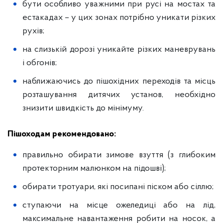
бути особливо уважними при русі на мостах та
естакадах – у цих зонах потрібно уникати різких
рухів;
на слизькій дорозі уникайте різких маневрувань
і обгонів;
наближаючись до пішохідних переходів та місць
розташування дитячих установ, необхідно
знизити швидкість до мінімуму.
Пішоходам рекомендовано:
правильно обирати зимове взуття (з глибоким
протекторним малюнком на підошві);
обирати тротуари, які посипані піском або сіллю;
ступаючи на місце ожеледиці або на лід,
максимальне навантаження робити на носок, а