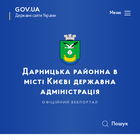
GOV.UA
Меню
Державні сайти України
Дарницька районна в
місті Києві державна
адміністрація
офіційний вебпортал
Пошук