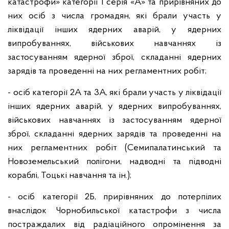
катастрофи» категорії 1 серія «А» та прирівняних до
них осіб з числа громадян, які брали участь у
ліквідації інших ядерних аварій, у ядерних
випробуваннях, військових навчаннях із
застосуванням ядерної зброї, складанні ядерних
зарядів та проведенні на них регламентних робіт;
- осіб категорії 2А та 3А, які брали участь у ліквідації
інших ядерних аварій, у ядерних випробуваннях,
військових навчаннях із застосуванням ядерної
зброї, складанні ядерних зарядів та проведенні на
них регламентних робіт (Семипалатинський та
Новоземельський полігони, надводні та підводні
кораблі, Тоцькі навчання та ін.);
- осіб категорії 2Б, прирівняних до потерпілих
внаслідок Чорнобильської катастрофи з числа
постраждалих від радіаційного опромінення за