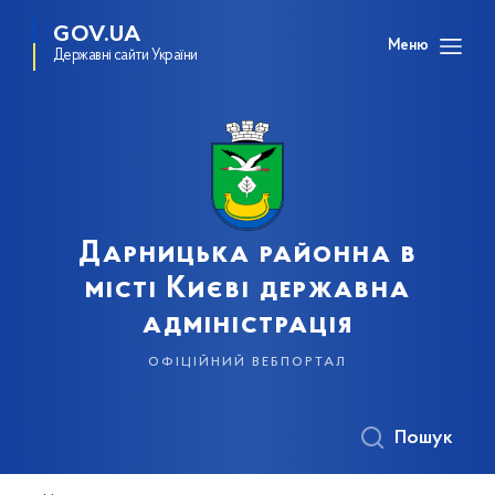
GOV.UA
Меню
Державні сайти України
Дарницька районна в
місті Києві державна
адміністрація
офіційний вебпортал
Пошук