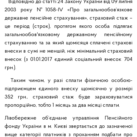
Відповідно до статті 24 Закону України від 09 липня
2003 року №1058-IV «Про загальнообов’язкове
державне пенсійне страхування», страховий стаж –
це період (строк), протягом якого особа підлягає
загальнообов'язковому державному пенсійному
страхуванню та за який щомісяця сплачені страхові
внески в сумі не меншій, ніж мінімальний страховий
внесок (з 01.01.2017 єдиний соціальний внесок 704
грн.).
Таким чином, у разі сплати фізичною особою-
підприємцем єдиного внеску щомісячно у розмірі
352 грн., страховий стаж буде зараховуватися
пропорційно, тобто 1 місяць за два місяці сплати.
Лівобережне об’єднане управління Пенсійного
фонду України в м. Києві звертається до зазначеної
вище категорії платників з проханням подбати про