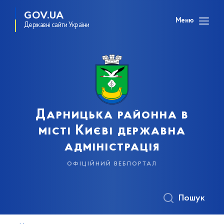
GOV.UA
Меню
Державні сайти України
Дарницька районна в
місті Києві державна
адміністрація
офіційний вебпортал
Пошук