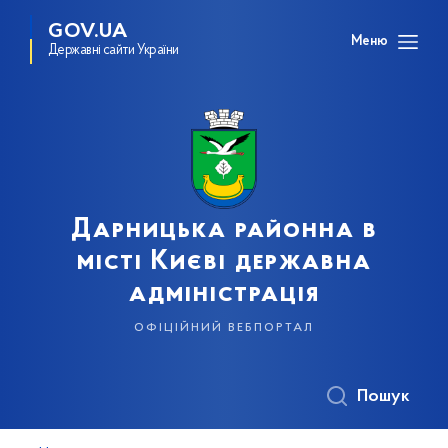
GOV.UA
Меню
Державні сайти України
Дарницька районна в
місті Києві державна
адміністрація
офіційний вебпортал
Пошук