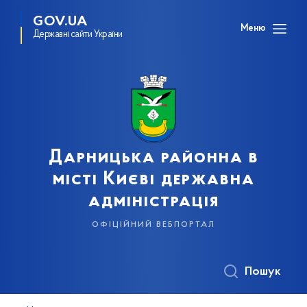
GOV.UA
Меню
Державні сайти України
Дарницька районна в
місті Києві державна
адміністрація
офіційний вебпортал
Пошук