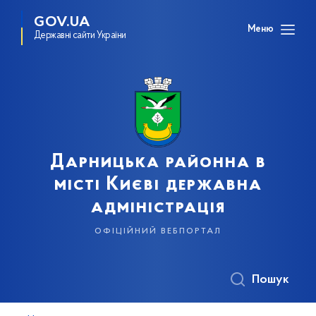
GOV.UA
Меню
Державні сайти України
Дарницька районна в
місті Києві державна
адміністрація
офіційний вебпортал
Пошук