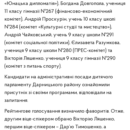
«Юнацька дипломатія»), Богдана Довгопола, учениця
11 класу гімназії №267 (фінансово-економічний
комітет), Андрій Проскурін, учень 10 класу школі
№284 (комітет «Культурні студії та мистецтво»),
Андрій Чайковський, учень 9 класу школи №291
(комітет соціальної політики), Єлизавета Разумкова,
учениця 9 класу школи №280 (ПРЕС-комітет) та
Вікторія Ляшенко, учениця 9 класу гімназії №290
(комітет з питань спорту).
Кандидати на адміністративні посади дитячого
парламенту Дарницького району ознайомили
присутніх зі своїми програмами, відповідали на
запитання.
Рейтингове голосування визначило фаворитів. Отже,
другим віце-спікером обрано Вікторію Ляшенко,
першим віце-спікером – Дар’ю Тимошенко, а