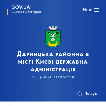
GOV.UA
Меню
Державні сайти України
Дарницька районна в
місті Києві державна
адміністрація
офіційний вебпортал
Пошук