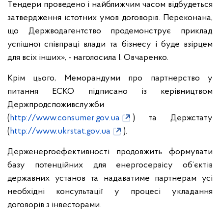
Тендери проведено і найближчим часом відбудеться
затвердження істотних умов договорів. Переконана,
що Держводагентство продемонструє приклад
успішної співпраці влади та бізнесу і буде взірцем
для всіх інших», - наголосила І. Овчаренко.
Крім цього, Меморандуми про партнерство у
питання ЕСКО підписано із керівництвом
Держпродспоживслужби
(
http://www.consumer.gov.ua
) та Держстату
(
http://www.ukrstat.gov.ua
).
Держенергоефективності продовжить формувати
базу потенційних для енергосервісу об’єктів
державних установ та надаватиме партнерам усі
необхідні консультації у процесі укладання
договорів з інвесторами.