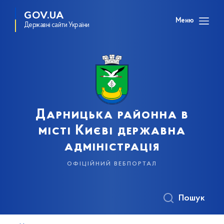
GOV.UA
Меню
Державні сайти України
Дарницька районна в
місті Києві державна
адміністрація
офіційний вебпортал
Пошук