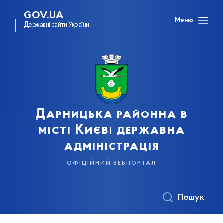
GOV.UA
Меню
Державні сайти України
Дарницька районна в
місті Києві державна
адміністрація
офіційний вебпортал
Пошук