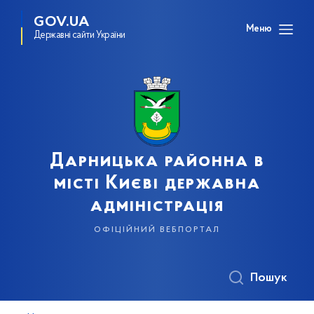
GOV.UA
Меню
Державні сайти України
Дарницька районна в
місті Києві державна
адміністрація
офіційний вебпортал
Пошук