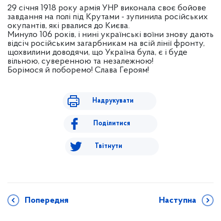
29 січня 1918 року армія УНР виконала своє бойове
завдання на полі під Крутами - зупинила російських
окупантів, які рвалися до Києва.
Минуло 106 років, і нині українські воїни знову дають
відсіч російським загарбникам на всій лінії фронту,
щохвилини доводячи, що Україна була, є і буде
вільною, суверенною та незалежною!
Борімося й поборемо! Слава Героям!
Надрукувати
Поділитися
Твітнути
Попередня
Наступна