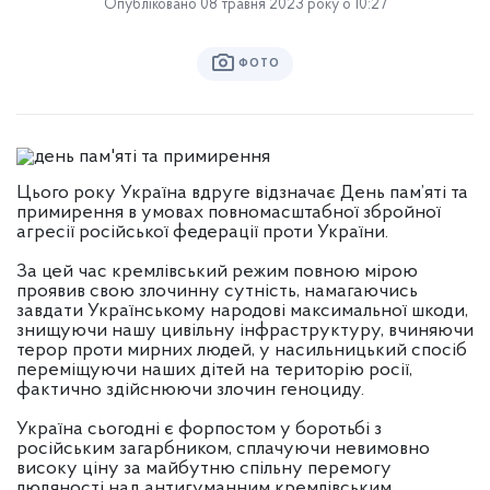
Опубліковано 08 травня 2023 року о 10:27
ФОТО
Цього року Україна вдруге відзначає День пам’яті та
примирення в умовах повномасштабної збройної
агресії російської федерації проти України.
За цей час кремлівський режим повною мірою
проявив свою злочинну сутність, намагаючись
завдати Українському народові максимальної шкоди,
знищуючи нашу цивільну інфраструктуру, вчиняючи
терор проти мирних людей, у насильницький спосіб
переміщуючи наших дітей на територію росії,
фактично здійснюючи злочин геноциду.
Україна сьогодні є форпостом у боротьбі з
російським загарбником, сплачуючи невимовно
високу ціну за майбутню спільну перемогу
людяності над антигуманним кремлівським