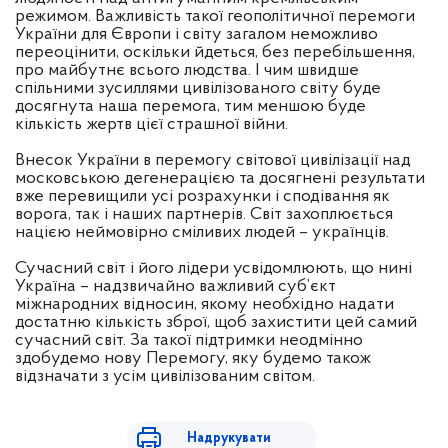
режимом. Важливість такої геополітичної перемоги
України для Європи і світу загалом неможливо
переоцінити, оскільки йдеться, без перебільшення,
про майбутнє всього людства. І чим швидше
спільними зусиллями цивілізованого світу буде
досягнута наша перемога, тим меншою буде
кількість жертв цієї страшної війни.
Внесок України в перемогу світової цивілізації над
московською дегенерацією та досягнені результати
вже перевищили усі розрахунки і сподівання як
ворога, так і наших партнерів. Світ захоплюється
нацією неймовірно сміливих людей – українців.
Сучасний світ і його лідери усвідомлюють, що нині
Україна – надзвичайно важливий суб’єкт
міжнародних відносин, якому необхідно надати
достатню кількість зброї, щоб захистити цей самий
сучасний світ. За такої підтримки неодмінно
здобудемо нову Перемогу, яку будемо також
відзначати з усім цивілізованим світом.
Надрукувати