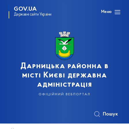
GOV.UA
Меню
Державні сайти України
Дарницька районна в
місті Києві державна
адміністрація
офіційний вебпортал
Пошук