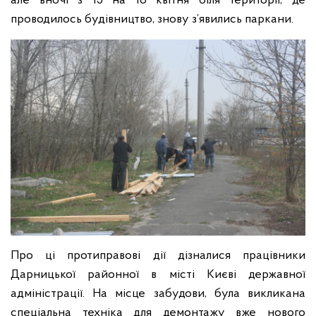
але вночі з 15 на 16 квітня біля території, де
проводилось будівництво, знову з’явились паркани.
Про ці протиправові дії дізналися працівники
Дарницької районної в місті Києві державної
адміністрації. На місце забудови, була викликана
спеціальна техніка для демонтажу вже нового