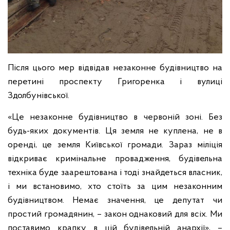
Після цього мер відвідав незаконне будівництво на
перетині проспекту Григоренка і вулиці
Здолбунівської.
«Це незаконне будівництво в червоній зоні. Без
будь-яких документів. Ця земля не куплена, не в
оренді, це земля Київської громади. Зараз міліція
відкриває кримінальне провадження, будівельна
техніка буде заарештована і тоді знайдеться власник,
і ми встановимо, хто стоїть за цим незаконним
будівництвом. Немає значення, це депутат чи
простий громадянин, – закон однаковий для всіх. Ми
поставимо крапку в цій будівельній анархії», –