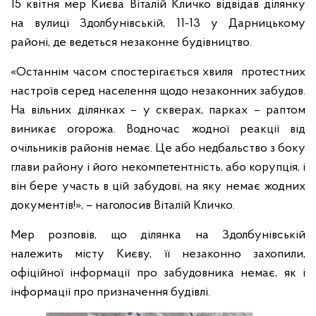
15 квітня мер Києва Віталій Кличко відвідав ділянку
на вулиці Здолбунівській, 11-13 у Дарницькому
районі, де ведеться незаконне будівництво.
«Останнім часом спостерігається хвиля протестних
настроїв серед населення щодо незаконних забудов.
На вільних ділянках – у скверах, парках – раптом
виникає огорожа. Водночас жодної реакції від
очільників районів немає. Це або недбальство з боку
глави району і його некомпетентність, або корупція, і
він бере участь в цій забудові, на яку немає жодних
документів!», – наголосив Віталій Кличко.
Мер розповів, що ділянка на Здолбунівській
належить місту Києву, її незаконно захопили,
офіційної інформації про забудовника немає, як і
інформації про призначення будівлі.