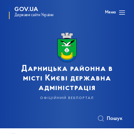
GOV.UA
Меню
Державні сайти України
Дарницька районна в
місті Києві державна
адміністрація
офіційний вебпортал
Пошук