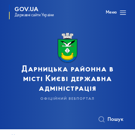
GOV.UA
Меню
Державні сайти України
Дарницька районна в
місті Києві державна
адміністрація
офіційний вебпортал
Пошук