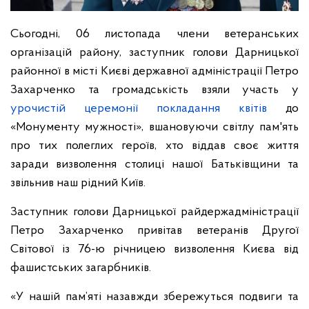
Сьогодні, 06 листопада члени ветеранських
організацій району, заступник голови Дарницької
районної в місті Києві державної адміністрації Петро
Захарченко та громадськість взяли участь у
урочистій церемонії покладання квітів
до
«Монументу мужності», вшановуючи світлу пам'ять
про тих полеглих героїв, хто віддав своє життя
заради визволення столиці нашої Батьківщини та
звільнив наш рідний Київ.
Заступник голови Дарницької райдержадміністрації
Петро Захарченко привітав ветеранів Другої
Світової із 76-ю річницею визволення Києва від
фашистських загарбників.
«У нашій пам’яті назавжди збережуться подвиги та