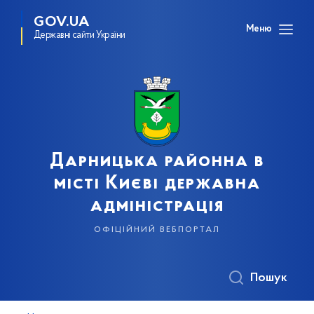
GOV.UA
Меню
Державні сайти України
Дарницька районна в
місті Києві державна
адміністрація
офіційний вебпортал
Пошук