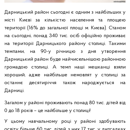
Дарницький район сьогодні є одним з найбільших у
місті Києві за кількістю населення та площею
території (16% до загальної площі м. Києва). Станом
на сьогодні, понад 340 тис. осіб офіційно проживає
на території Дарницького району столиці. Такими
темпами, на 90-у річницю з дня утворення
Дарницький район буде найчисельнішою районною
громадою столиці. А темп наші мешканці взяли
хороший, адже найбільше немовлят у столиці за
останнє десятиріччя також народ
жується на
Дарниці.
Загалом у районі проживають понад 80 тис. дітей від
0 до 18 років – це найбільше у столиці!
У цьому навчальному році у районі здобувають
освіту більше 60 тис. дітей, з них 17 тис. у дитсадках