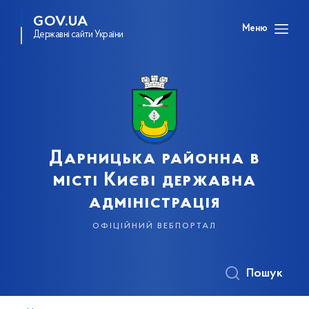
GOV.UA
Меню
Державні сайти України
Дарницька районна в
місті Києві державна
адміністрація
офіційний вебпортал
Пошук