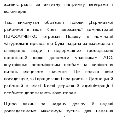
адміністрація, за активну підтримку ветеранів і
волонтерів.
Так, виконувач обов’язків голови Дарницької
районної в місті Києві державної адміністрації
П.ЗАХАРЧЕНКО отримав Подяку в номінації
«Згуртовані мрією», що була надана за взаємодію і
співпрацю влади і недержавних громадських
організацій щодо допомоги учасникам АТО,
внутрішньо переміщеним особам та вирішення
питань місцевого значення. Це подяка всім
посадовцям, які працювали і працюють в Дарницькій
районній в місті Києві державній адміністрації і
особисто допомагають волонтерам.
Щиро вдячні за надану довіру й надалі
докладатимемо максимум зусиль для надання