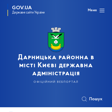
GOV.UA
Меню
Державні сайти України
Дарницька районна в
місті Києві державна
адміністрація
офіційний вебпортал
Пошук